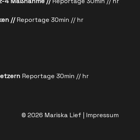
rtz-4 Maßnahme //
Reportage 30min // hr
ken //
Reportage 30min // hr
setzern
Reportage 30min // hr
© 2026
Mariska Lief
|
Impressum