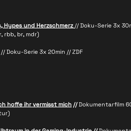
s, Hypes und Herzschmerz
// Doku-Serie 3x 30
r, rbb, br, mdr)
// Doku-Serie 3x 20min // ZDF
ch hoffe ihr vermisst mich
//
Dokumentarfilm 60m
tur)
lbtraum in der Gaming-Industrie
//
Dokumentar