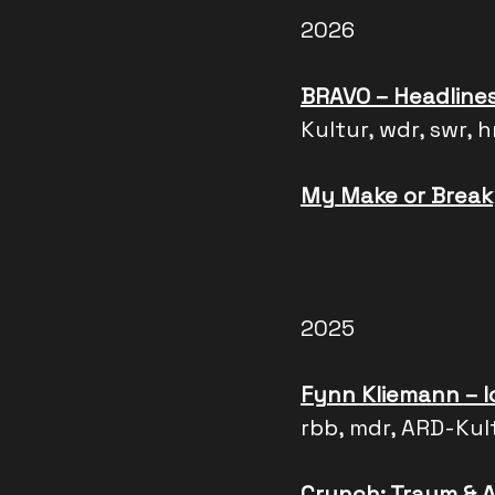
2026
BRAVO – Headline
Kultur, wdr, swr, h
My Make or Break
2025
Fynn Kliemann – I
rbb, mdr, ARD-Kul
Crunch: Traum & A