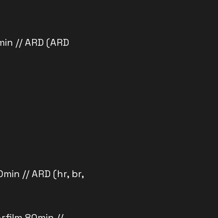
min // ARD (ARD
in // ARD (hr, br,
film 80min //