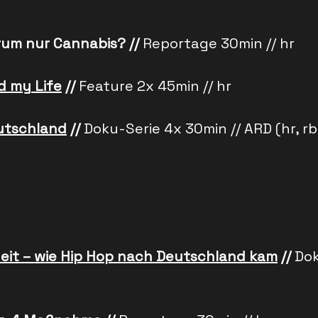
rum nur Cannabis? //
Reportage 30min // hr
d my Life
//
Feature 2x 45min // hr
utschland
//
Doku-Serie 4x 30min // ARD (hr, r
eit – wie Hip Hop nach Deutschland kam
//
Dok