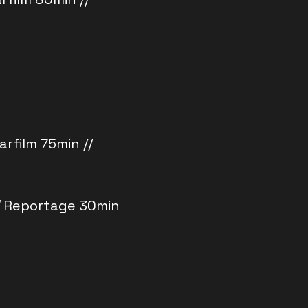
rfilm 75min //
/
Reportage 30min